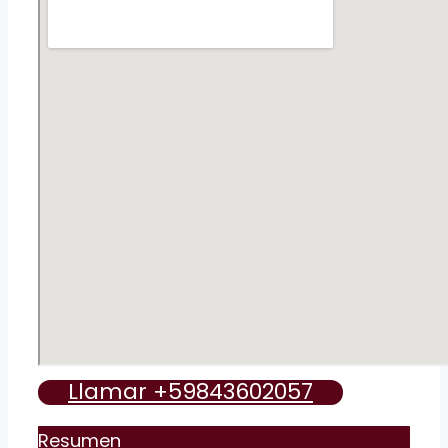
Llamar +59843602057
Resumen